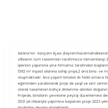
Adana’nın Sarıçam ilçesi ,Bayramhacılımahallesind
villasının tüm tasarımları tarafımızca tamamlanıp 20
işlerinin yapımına yine firmamız tarafından başlanmı
1392 m² inşaat alanına sahip proje,2 ana bina ve m
oluşmaktadır. Ana yaşam binaları iki farklı amaca h
eğiminden yaralanarak proje de yeşil ve sert zemin t
olarak tasarlanan bahçe dinlenme alanları doğanın 
Projede, binaların çevresine peyzaj düzenlemesi deği
2021 yılı itibariyle yapımına başlanan proje 2022 yıl
imalatları devam etmektedir.